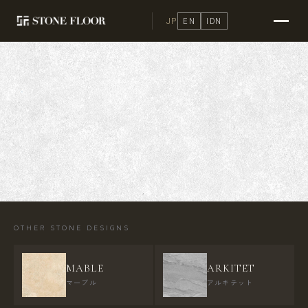
JP
EN
IDN
OTHER STONE DESIGNS
MABLE
ARKITET
マーブル
アルキテット